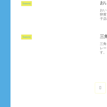
お
Sweets
おい
卵黄
子店
三
Sweets
三角
レー
す。
前
へ