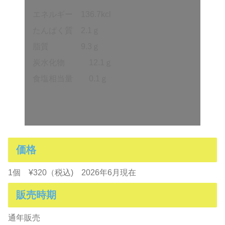
エネルギー 136.7kcl
たんぱく質 2.1ｇ
脂質 9.3ｇ
炭水化物 12.1ｇ
食塩相当量 0.1ｇ
価格
1個 ¥320（税込) 2026年6月現在
販売時期
通年販売